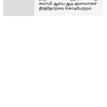
சுவாமி ஆலய ஆடி அமாவாசை
தீர்த்தோற்சவ கொடியேற்றம்