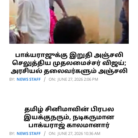
பாக்யராஜுக்கு இறுதி அஞ்சலி
செலுத்திய முதலமைச்சர் விஜய்;
அரசியல் தலைவர்களும் அஞ்சலி
2026-
BY:
NEWS STAFF
ON:
JUNE 27, 2026 2:06 PM
06-
27
தமிழ் சினிமாவின் பிரபல
இயக்குநரும், நடிகருமான
பாக்யராஜ் காலமானார்
2026-
BY:
NEWS STAFF
ON:
JUNE 27, 2026 10:36 AM