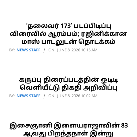
06-
10
‘தலைவர் 173’ படப்பிடிப்பு
விரைவில் ஆரம்பம்; ரஜினிக்கான
மாஸ் பாடலுடன் தொடக்கம்
2026-
BY:
NEWS STAFF
ON:
JUNE 8, 2026 10:15 AM
06-
08
கருப்பு திரைப்படத்தின் ஓடிடி
வெளியீட்டு திகதி அறிவிப்பு
2026-
BY:
NEWS STAFF
ON:
JUNE 8, 2026 10:02 AM
06-
08
இசைஞானி இளையராஜாவின் 83
ஆவது பிறந்தநாள் இன்று