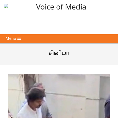
Skip
to
content
Voice
Primary
Menu
of
Navigation
Media
Menu
சினிமா