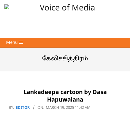
Skip
to
content
Voice
Primary
Menu
of
Navigation
Media
Menu
கேலிச்சித்திரம்
Lankadeepa cartoon by Dasa
Hapuwalana
2025-
BY:
EDITOR
ON:
MARCH 19, 2025 11:42 AM
03-
19