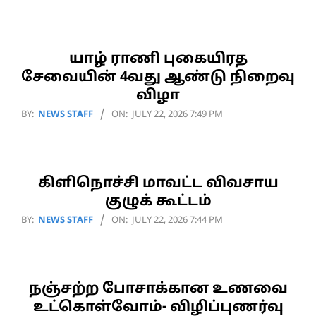
07-
25
யாழ் ராணி புகையிரத
சேவையின் 4வது ஆண்டு நிறைவு
விழா
2026-
BY:
NEWS STAFF
ON:
JULY 22, 2026 7:49 PM
07-
22
கிளிநொச்சி மாவட்ட விவசாய
குழுக் கூட்டம்
2026-
BY:
NEWS STAFF
ON:
JULY 22, 2026 7:44 PM
07-
22
நஞ்சற்ற போசாக்கான உணவை
உட்கொள்வோம்- விழிப்புணர்வு