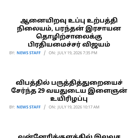
21
ஆனையிறவு உப்பு உற்பத்தி
நிலையம், பரந்தன் இரசாயன
தொழிற்சாலைக்கு
பிரதியமைச்சர் விஜயம்
2026-
BY:
NEWS STAFF
ON:
JULY 19, 2026 7:35 PM
07-
19
விபத்தில் பருத்தித்துறையைச்
சேர்ந்த 29 வயதுடைய இளைஞன்
உயிரிழப்பு
2026-
BY:
NEWS STAFF
ON:
JULY 19, 2026 10:17 AM
07-
19
வன்னேரிக்குளத்தில் இலவச