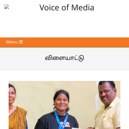
Skip
to
content
Voice
Primary
Menu
of
Navigation
Media
Menu
விளையாட்டு