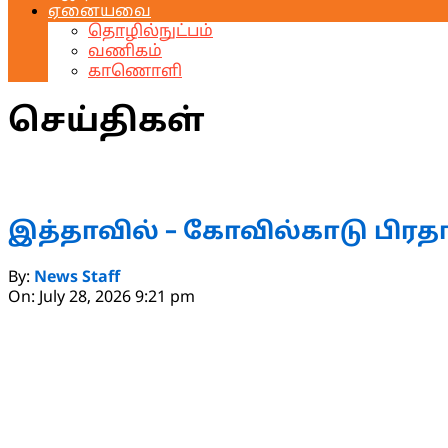
ஏனையவை
தொழில்நுட்பம்
வணிகம்
காணொளி
செய்திகள்
இத்தாவில் – கோவில்காடு பிரத
2026-
By:
News Staff
07-
On:
July 28, 2026 9:21 pm
28