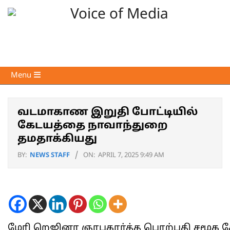
Skip
to
content
Voice
Primary
Menu
of
Navigation
Media
Menu
வடமாகாண இறுதி போட்டியில்
கேடயத்தை நாவாந்துறை
தமதாக்கியது
BY:
NEWS STAFF
ON:
APRIL 7, 2025 9:49 AM
மேரி றெஜினா ஞாபகார்த்த பொற்பதி சமூக சேவ