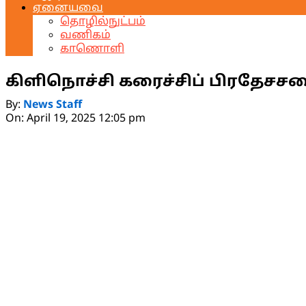
ஏனையவை
தொழில்நுட்பம்
வணிகம்
காணொளி
கிளிநொச்சி கரைச்சிப் பிரதேச
By:
News Staff
On:
April 19, 2025 12:05 pm