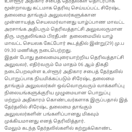
உள்ளூர் அதிகார சபைத் தேர்தல்கள் தொடர்பாக
மூன்றாவது கட்டமாக தெரிவு செய்யப்பட்ட சிரேஷ்ட
தலைமை தாங்கும் அலுவலர்களுக்கான
முன்னாயத்த செயலமர்வானது யாழ்ப்பாண மாவட்ட
அரசாங்க அதிபரும் தெரிவத்தாட்சி அலுவலருமான
திரு. மருதலிங்கம் பிரதீபன் தலைமையில் யாழ்
மாவட்ட செயலக கேட்போர் கூடத்தில் இன்று(29) மு.ப
09.30 மணிக்கு நடைபெற்றது.
இதன் போது தலைமையுரையாற்றிய தெரிவத்தாட்சி
அலுவலர், எதிர்வரும் மே மாதம் 06 ஆம் திகதி
நடைபெறவுள்ள உள்ளூர் அதிகார சபைத் தேர்தலில்
பொறுப்பாக நியமிக்கப்படும் சிரேஷ்ட தலைமை
தாங்கும் அலுவலர்கள் ஒவ்வொருவரும் வாக்களிப்பு
நிலையங்களுக்குரிய முழுமையான பொறுப்பு
மற்றும் அதிகாரம் கொண்டவர்களாக இருப்பதால் இத்
தேர்தலில் சிரேஷ்ட தலைமை தாங்கும்
அலுவலர்களின் பங்களிப்பானது மிகவும்
முக்கியமானது எனத் தெரிவித்தார்.
மேலும் கடந்த தேர்தலில்களில் கற்றுக்கொண்ட