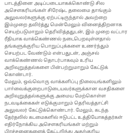
பாடத்தினை அடிப்படையாகக்கொண்டு சில
அசெளகரியங்கள் சிரேஷ்ட தலைமை தாங்கும்
அலுவலர்களுக்கு ஏற்பட்டிருந்தால் அவற்றை
இம்முறை தவிர்த்து மென்மேலும் வினைத்திறனாக
செயற்படுமாறும் தெரிவித்ததுடன், இம் முறை வட்டார
ரீதியாக வாக்கெண்ணல் நடைபெறவுள்ளதால்
தங்களுக்குரிய பொறுப்புக்களை உணர்ந்தும்
செயற்பட வேண்டும் என்பதுடன், அஞ்சல்
வாக்கெண்ணல் தொடர்பாகவும் உரிய
அறிவுறுத்தல்களை பின்பற்றுமாறும் கேட்டுக்
கொண்டார்.
மேலும், ஒவ்வொரு வாக்களிப்பு நிலையங்களிலும்
பாா்வைக்குறைபாடுடையவர்களுக்கான வசதிகளை
அறிவுறுத்தல்களுக்கு அமைய மேற்கொள்ள
நடவடிக்கைகள் எடுக்குமாறும் தெரிவத்தாட்சி
அலுவலர் கேட்டுக்கொண்டார். மேலும், கடந்த
தேர்தலில் கடமைகளில் ஈடுபட்ட உத்தியோகத்தர்கள்
எதிர்நோக்கிய அசெளகரியங்கள் மற்றும்
பிரச்சனைகளைக் கேட்டறிந்து அதற்குரிய