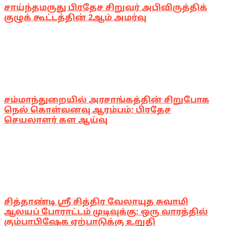
சாய்ந்தமருது பிரதேச சிறுவர் அபிவிருத்திக்
குழுக் கூட்டத்தின் 2ஆம் அமர்வு
சம்மாந்துறையில் அரசாங்கத்தின் சிறுபோக
நெல் கொள்வனவு ஆரம்பம்; பிரதேச
செயலாளர் கள ஆய்வு
சித்தாண்டி ஸ்ரீ சித்திர வேலாயுத சுவாமி
ஆலயப் போராட்டம் முடிவுக்கு; ஒரு வாரத்தில்
கும்பாபிஷேக ஏற்பாடுக்கு உறுதி