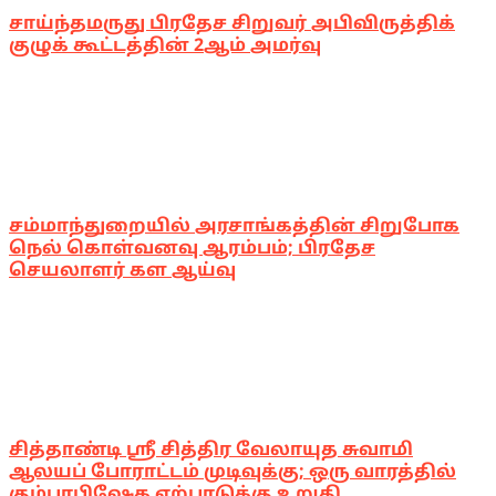
சாய்ந்தமருது பிரதேச சிறுவர் அபிவிருத்திக்
குழுக் கூட்டத்தின் 2ஆம் அமர்வு
சம்மாந்துறையில் அரசாங்கத்தின் சிறுபோக
நெல் கொள்வனவு ஆரம்பம்; பிரதேச
செயலாளர் கள ஆய்வு
சித்தாண்டி ஸ்ரீ சித்திர வேலாயுத சுவாமி
ஆலயப் போராட்டம் முடிவுக்கு; ஒரு வாரத்தில்
கும்பாபிஷேக ஏற்பாடுக்கு உறுதி