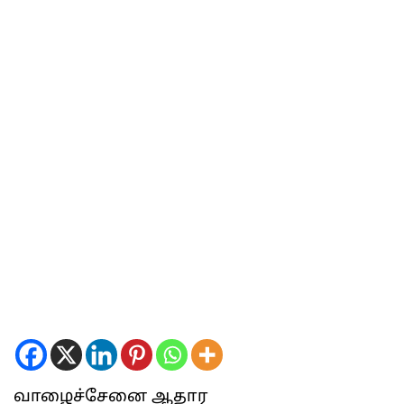
வாழைச்சேனை ஆதார