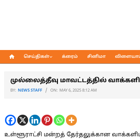
Skip
to
content
செய்திகள்
க்ரைம்
சினிமா
விளையாட்
Primary
Navigation
Menu
முல்லைத்தீவு மாவட்டத்தில் வாக்கள
BY:
NEWS STAFF
ON:
MAY 6, 2025 8:12 AM
உள்ளூராட்சி மன்றத் தேர்தலுக்கான வாக்களிப