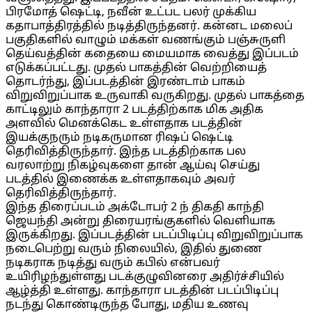
பிரமோத் ஷெட்டி, நவீன் உட்பட பலர் முக்கிய
கதாபாத்திரத்தில் நடித்திருந்தனர். கன்னட மலைப்
பகுதிகளில் வாழும் மக்கள் வணங்கும் பஞ்சுருளி
தெய்வத்தின் கதையை மையமாக வைத்து இப்படம்
எடுக்கப்பட்டது. முதல் பாகத்தின் வெற்றியைத்
தொடர்ந்து, இப்படத்தின் இரண்டாம் பாகம்
விறுவிறுப்பாக உருவாகி வருகிறது. முதல் பாகத்தை
காட்டிலும் காந்தாரா 2 படத்திற்காக மிக அதிக
அளவில் மெனக்கெட உள்ளதாக படத்தின்
இயக்குநரும் நடிகருமான ரிஷப் ஷெட்டி
தெரிவித்திருந்தார். இந்த படத்திற்காக பல
வரலாற்று நிகழ்வுகளை தான் ஆய்வு செய்து
படத்தில் இணைக்க உள்ளதாகவும் அவர்
தெரிவித்திருந்தார்.
இந்த திரைப்படம் அக்டோபர் 2 ந் திகதி காந்தி
ஜெயந்தி அன்று திரையரங்குகளில் வெளியாக
இருக்கிறது. இப்படத்தின் படப்பிடிப்பு விறுவிறுப்பாக
நடைபெற்று வரும் நிலையில், இதில் துணை
நடிகராக நடித்து வரும் கபில் என்பவர்
உயிரிழந்துள்ளது படக்குழுவினரை அதிர்ச்சியில்
ஆழ்த்தி உள்ளது. காந்தாரா படத்தின் படப்பிடிப்பு
நடந்து கொண்டிருந்த போது, மதிய உணவு