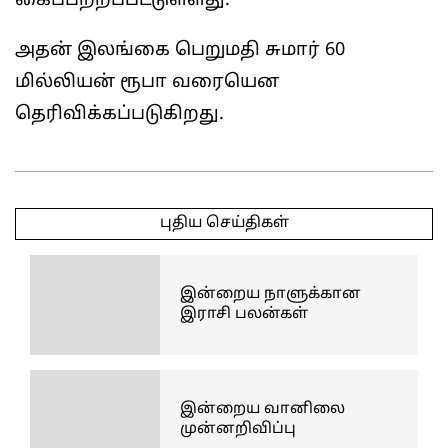
கைப்பற்றப்பட்டுள்ளது.
அதன் இலங்கை பெறுமதி சுமார் 60
மில்லியன் ரூபா வரையென
தெரிவிக்கப்படுகிறது.
2025-
03-
புதிய செய்திகள்
22
இன்றைய நாளுக்கான
இராசி பலன்கள்
இன்றைய வானிலை
முன்னறிவிப்பு