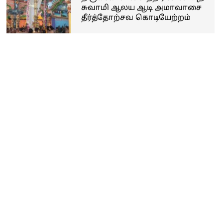
சுவாமி ஆலய ஆடி அமாவாசை
தீர்த்தோற்சவ கொடியேற்றம்