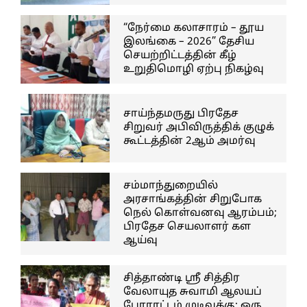
“நேர்மை கலாசாரம் – தூய
இலங்கை – 2026” தேசிய
செயற்றிட்டத்தின் கீழ்
உறுதிமொழி ஏற்பு நிகழ்வு
சாய்ந்தமருது பிரதேச
சிறுவர் அபிவிருத்திக் குழுக்
கூட்டத்தின் 2ஆம் அமர்வு
சம்மாந்துறையில்
அரசாங்கத்தின் சிறுபோக
நெல் கொள்வனவு ஆரம்பம்;
பிரதேச செயலாளர் கள
ஆய்வு
சித்தாண்டி ஸ்ரீ சித்திர
வேலாயுத சுவாமி ஆலயப்
போராட்டம் முடிவுக்கு; ஒரு