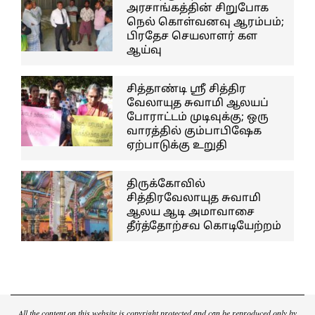
அரசாங்கத்தின் சிறுபோக
நெல் கொள்வனவு ஆரம்பம்;
பிரதேச செயலாளர் கள
ஆய்வு
சித்தாண்டி ஸ்ரீ சித்திர
வேலாயுத சுவாமி ஆலயப்
போராட்டம் முடிவுக்கு; ஒரு
வாரத்தில் கும்பாபிஷேக
ஏற்பாடுக்கு உறுதி
திருக்கோவில்
சித்திரவேலாயுத சுவாமி
ஆலய ஆடி அமாவாசை
தீர்த்தோற்சவ கொடியேற்றம்
All the content on this website is copyright protected and can be reproduced only by