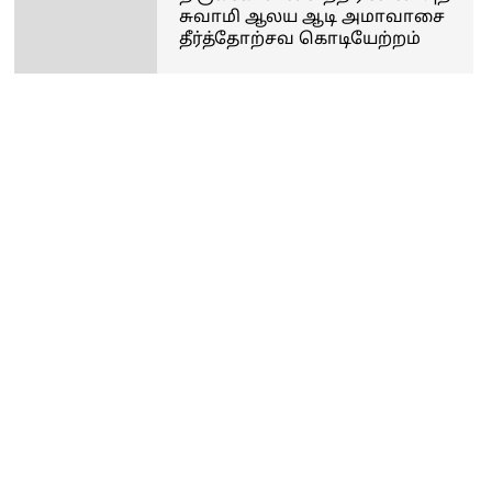
சுவாமி ஆலய ஆடி அமாவாசை
தீர்த்தோற்சவ கொடியேற்றம்