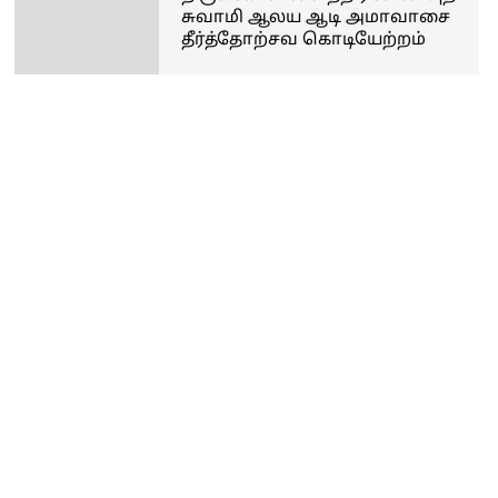
சுவாமி ஆலய ஆடி அமாவாசை
தீர்த்தோற்சவ கொடியேற்றம்