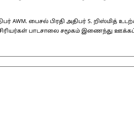
 AWM. பைசல் பிரதி அதிபர் S. றிஸ்மித் உடற்
 ஆசிரியர்கள் பாடசாலை சமூகம் இணைந்து ஊக்கப