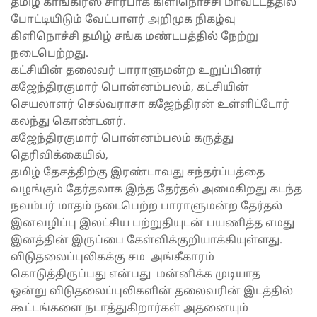
தமிழ் காங்கிரஸ் சார்பாக கிளிநொச்சி மாவட்டத்தில்
போட்டியிடும் வேட்பாளர் அறிமுக நிகழ்வு
கிளிநொச்சி தமிழ் சங்க மண்டபத்தில் நேற்று
நடைபெற்றது.
கட்சியின் தலைவர் பாராளுமன்ற உறுப்பினர்
கஜேந்திரகுமார் பொன்னம்பலம், கட்சியின்
செயலாளர் செல்வராசா கஜேந்திரன் உள்ளிட்டோர்
கலந்து கொண்டனர்.
கஜேந்திரகுமார் பொன்னம்பலம் கருத்து
தெரிவிக்கையில்,
தமிழ் தேசத்திற்கு இரண்டாவது சந்தர்ப்பத்தை
வழங்கும் தேர்தலாக இந்த தேர்தல் அமைகிறது கடந்த
நவம்பர் மாதம் நடைபெற்ற பாராளுமன்ற தேர்தல்
இனவழிப்பு இலட்சிய பற்றுதியுடன் பயணித்த எமது
இனத்தின் இருப்பை கேள்விக்குறியாக்கியுள்ளது.
விடுதலைப்புலிகக்கு சம அங்கீகாரம்
கொடுத்திருப்பது என்பது மன்னிக்க முடியாத
ஒன்று விடுதலைப்புலிகளின் தலைவரின் இடத்தில்
கூட்டங்களை நடாத்துகிறார்கள் அதனையும்