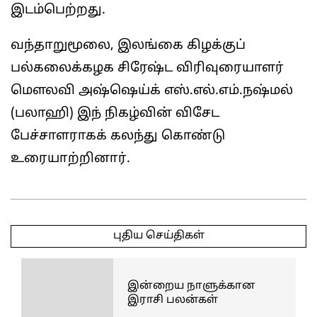
இடம்பெற்றது.
வந்தாறுமூலை, இலங்கை கிழக்குப்
பல்கலைக்கழக சிரேஷ்ட விரிவுரையாளர்
மௌலவி அஷ்ஷெய்க் எஸ்.எல்.எம்.நஷ்மல்
(பலாஹி) இந் நிகழ்வின் விசேட
பேச்சாளராகக் கலந்து கொண்டு
உரையாற்றினார்.
2025-
03-
புதிய செய்திகள்
21
இன்றைய நாளுக்கான
இராசி பலன்கள்