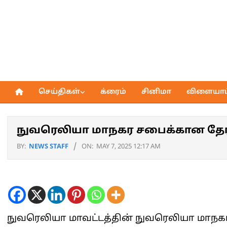
Skip
to
content
செய்திகள்
க்ரைம்
சினிமா
விளையாட்
Primary
Navigation
Menu
நுவரெலியா மாநகர சபைக்கான தேர்த
BY:
NEWS STAFF
ON:
MAY 7, 2025 12:17 AM
நுவரெலியா மாவட்டத்தின் நுவரெலியா மாநகர