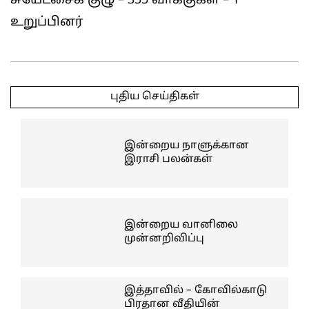
சுயேட்சைக் குழு – 355 வாக்குகள் – 1
உறுப்பினர்
2025-
05-
புதிய செய்திகள்
07
இன்றைய நாளுக்கான
இராசி பலன்கள்
இன்றைய வானிலை
முன்னறிவிப்பு
இத்தாவில் – கோவில்காடு
பிரதான வீதியின்