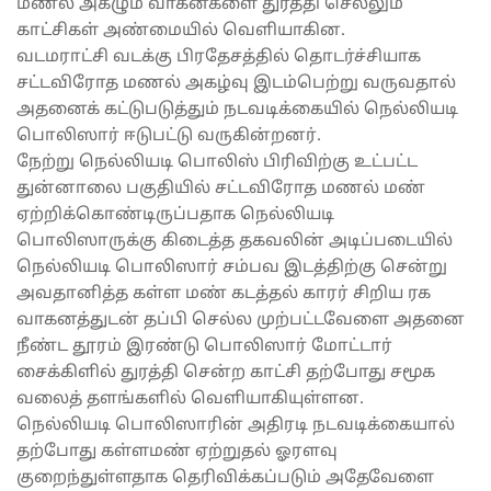
மணல் அகழும் வாகனகளை துரத்தி செல்லும்
காட்சிகள் அண்மையில் வெளியாகின.
வடமராட்சி வடக்கு பிரதேசத்தில் தொடர்ச்சியாக
சட்டவிரோத மணல் அகழ்வு இடம்பெற்று வருவதால்
அதனைக் கட்டுபடுத்தும் நடவடிக்கையில் நெல்லியடி
பொலிஸார் ஈடுபட்டு வருகின்றனர்.
நேற்று நெல்லியடி பொலிஸ் பிரிவிற்கு உட்பட்ட
துன்னாலை பகுதியில் சட்டவிரோத மணல் மண்
ஏற்றிக்கொண்டிருப்பதாக நெல்லியடி
பொலிஸாருக்கு கிடைத்த தகவலின் அடிப்படையில்
நெல்லியடி பொலிஸார் சம்பவ இடத்திற்கு சென்று
அவதானித்த கள்ள மண் கடத்தல் காரர் சிறிய ரக
வாகனத்துடன் தப்பி செல்ல முற்பட்டவேளை அதனை
நீண்ட தூரம் இரண்டு பொலிஸார் மோட்டார்
சைக்கிளில் துரத்தி சென்ற காட்சி தற்போது சமூக
வலைத் தளங்களில் வெளியாகியுள்ளன.
நெல்லியடி பொலிஸாரின் அதிரடி நடவடிக்கையால்
தற்போது கள்ளமண் ஏற்றுதல் ஓரளவு
குறைந்துள்ளதாக தெரிவிக்கப்படும் அதேவேளை