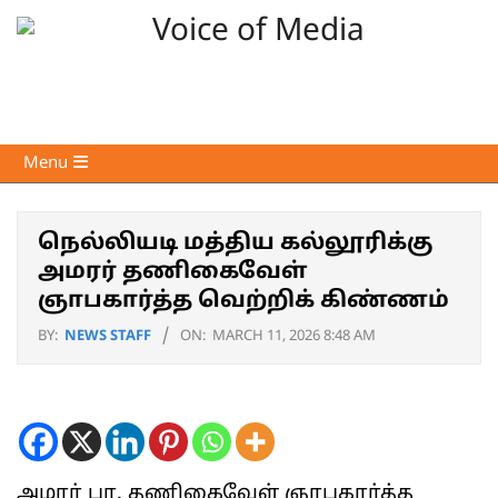
Skip
to
content
Voice
Primary
Menu
of
Navigation
Media
Menu
நெல்லியடி மத்திய கல்லூரிக்கு
அமரர் தணிகைவேள்
ஞாபகார்த்த வெற்றிக் கிண்ணம்
BY:
NEWS STAFF
ON:
MARCH 11, 2026 8:48 AM
அமரர் பா. தணிகைவேள் ஞாபகார்த்த