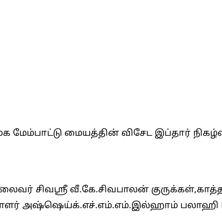
ூக மேம்பாட்டு மையத்தின் விசேட இப்தார் நிகழ்
லைவர் சிவஸ்ரீ வீ.கே.சிவபாலன் குருக்கள்,காத்
ர் அஷ்ஷெய்க்.எச்.எம்.எம்.இல்ஹாம் பலாஹி B