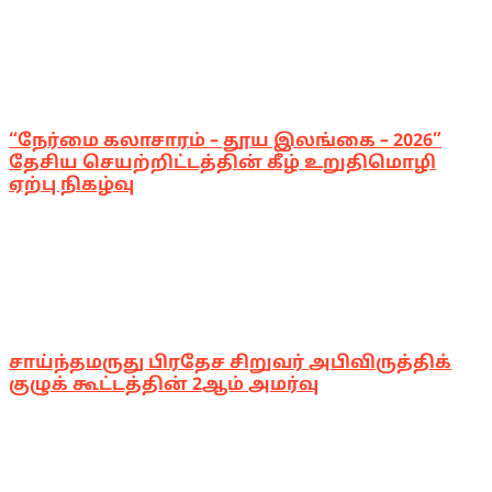
“நேர்மை கலாசாரம் – தூய இலங்கை – 2026”
தேசிய செயற்றிட்டத்தின் கீழ் உறுதிமொழி
ஏற்பு நிகழ்வு
சாய்ந்தமருது பிரதேச சிறுவர் அபிவிருத்திக்
குழுக் கூட்டத்தின் 2ஆம் அமர்வு