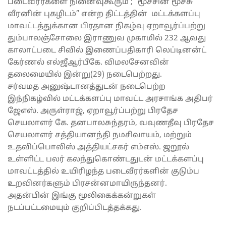
படைவீரர்களை நினைவுகூரும் ; “மூச்சின் மூச்சு
வீரனின் புகழிடம்” என்ற திட்டத்தின் மட்டக்களப்பு
மாவட்டத்துக்கான பிரதான நிகழ்வு ஏறாவூர்ப்பற்று
தும்பாலஞ்சோலை இராணுவ முகாமில் 232 ஆவது
காலாட்படை சிவில் இணைப்பதிகாரி லெப்டினன்ட்
கேர்ணல் எல்ஜீஆர்பீகே. விமலசேனவின்
தலைமையில் இன்று(29) நடைபெற்றது.
சர்வமத அனுஷ்டானத்துடன் நடைபெற்ற
இந்நிகழ்வில் மட்டக்களப்பு மாவட்ட அரசாங்க அதிபர்
ஜேஎஸ். அருள்ராஜ், ஏறாவூர்ப்பற்று பிரதேச
செயலாளர் கே. தனபாலசுந்தரம், வவுணதீவு பிரதேச
செயலாளர் சத்தியானந்தி நமசிவாயம், மற்றும்
உதவிப்பொலிஸ் அத்தியட்சகர் எம்எஸ். ஜறூல்
உள்ளிட்ட பலர் கலந்துகொண்டதுடன் மட்டக்களப்பு
மாவட்டத்தில் உயிரிழந்த படைவீரர்களின் குடும்ப
உறவினர்களும் பிரசன்னமாயிருந்தனர்.
அதன்பின் இங்கு மூலிகைக்கன்றுகள்
நடப்பட்டமையும் குறிப்பிடத்தக்கது.