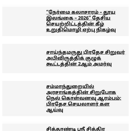
“நேர்மை கலாசாரம் – தூய
இலங்கை – 2026” தேசிய
செயற்றிட்டத்தின் கீழ்
உறுதிமொழி ஏற்பு நிகழ்வு
சாய்ந்தமருது பிரதேச சிறுவர்
அபிவிருத்திக் குழுக்
கூட்டத்தின் 2ஆம் அமர்வு
சம்மாந்துறையில்
அரசாங்கத்தின் சிறுபோக
நெல் கொள்வனவு ஆரம்பம்;
பிரதேச செயலாளர் கள
ஆய்வு
சித்தாண்டி ஸ்ரீ சித்திர