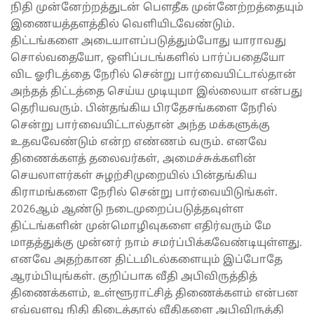
நிதி முன்னேற்றத்துடன் பௌதீக முன்னேற்றத்தையும்
இணையத்தளத்தில் வெளியிடவேண்டும்.
திட்டங்களை அடையாளப்படுத்தும்போது யாராவது
சொல்வதையோ, ஒளிப்படங்களில் பார்ப்பதையோ
விட ஓரிடத்தை நேரில் சென்று பார்வையிட்டால்தான்
அந்தத் திட்டத்தை செய்ய முடியுமா இல்லையா என்பது
தெரியவரும். பின்தங்கிய பிரதேசங்களை நேரில்
சென்று பார்வையிட்டால்தான் அந்த மக்களுக்கு
உதவவேண்டும் என்ற எண்ணம் வரும். எனவே
திணைக்களத் தலைவர்கள், அமைச்சுக்களின்
செயலாளர்கள் சுழற்சிமுறையில் பின்தங்கிய
கிராமங்களை நேரில் சென்று பார்வையிடுங்கள்.
2026ஆம் ஆண்டு நடைமுறைப்படுத்தவுள்ள
திட்டங்களின் முன்மொழிவுகளை எதிர்வரும் மே
மாதத்துக்கு முன்னர் நாம் சமர்ப்பிக்கவேண்டியுள்ளது.
எனவே அதற்கான திட்டமிடல்களையும் இப்போதே
ஆரம்பியுங்கள். குறிப்பாக வீதி அபிவிருத்தித்
திணைக்களம், உள்ளூராட்சித் திணைக்களம் என்பன
எவ்வளவு நிதி கிடைத்தால் வீதிகளை அபிவிருத்தி