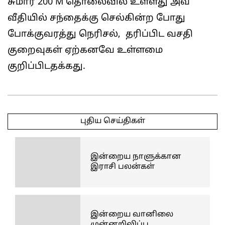
சுமார் 200 M தொலைவில் உள்ளது அவ்
வீதியில் சந்தைக்கு செல்கின்ற போது
போக்குவரத்து நெரிசல், தரிப்பிட வசதி
குறைவுகள் ஏற்கனவே உள்ளமை
குறிப்பிடதக்கது.
2025-
04-
புதிய செய்திகள்
03
இன்றைய நாளுக்கான
இராசி பலன்கள்
இன்றைய வானிலை
முன்னறிவிப்பு