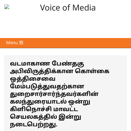
Skip
to
content
Voice
Primary
Menu
of
Navigation
Media
Menu
வடமாகாண பேண்தகு
அபிவிருத்திக்கான கொள்கை
ஒத்திசைவை
மேம்படுத்துவதற்கான
துறைசார்சார்ந்தவர்களின்
கலந்துரையாடல் ஒன்று
கிளிநொச்சி மாவட்ட
செயலகத்தில் இன்று
நடைபெற்றது.