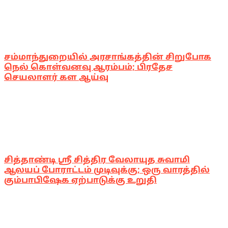
சம்மாந்துறையில் அரசாங்கத்தின் சிறுபோக
நெல் கொள்வனவு ஆரம்பம்; பிரதேச
செயலாளர் கள ஆய்வு
சித்தாண்டி ஸ்ரீ சித்திர வேலாயுத சுவாமி
ஆலயப் போராட்டம் முடிவுக்கு; ஒரு வாரத்தில்
கும்பாபிஷேக ஏற்பாடுக்கு உறுதி