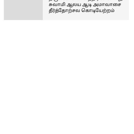
சுவாமி ஆலய ஆடி அமாவாசை
தீர்த்தோற்சவ கொடியேற்றம்