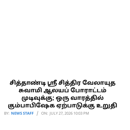
07-
28
சித்தாண்டி ஸ்ரீ சித்திர வேலாயுத
சுவாமி ஆலயப் போராட்டம்
முடிவுக்கு; ஒரு வாரத்தில்
கும்பாபிஷேக ஏற்பாடுக்கு உறுதி
2026-
BY:
NEWS STAFF
ON:
JULY 27, 2026 10:03 PM
07-
27