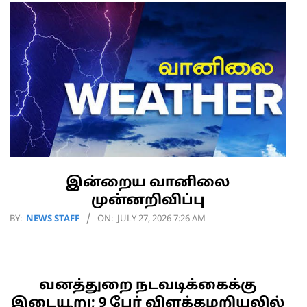
இன்றைய வானிலை
முன்னறிவிப்பு
2026-
BY:
NEWS STAFF
ON:
JULY 27, 2026 7:26 AM
07-
27
வனத்துறை நடவடிக்கைக்கு
இடையூறு; 9 பேர் விளக்கமறியலில்