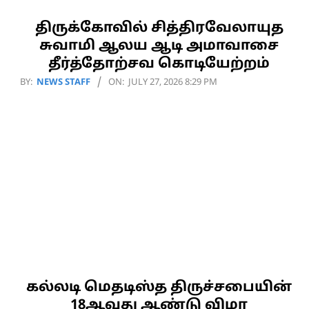
திருக்கோவில் சித்திரவேலாயுத
சுவாமி ஆலய ஆடி அமாவாசை
தீர்த்தோற்சவ கொடியேற்றம்
2026-
BY:
NEWS STAFF
ON:
JULY 27, 2026 8:29 PM
07-
27
கல்லடி மெதடிஸ்த திருச்சபையின்
18ஆவது ஆண்டு விழா