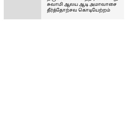
சுவாமி ஆலய ஆடி அமாவாசை
தீர்த்தோற்சவ கொடியேற்றம்