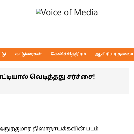
Voice
of
டு
கட்டுரைகள்
கேலிச்சித்திரம்
ஆசிரியர் தலைய
Media
்டியால் வெடித்தது சர்ச்சை!
அநுரகுமார திஸாநாயக்கவின் படம்