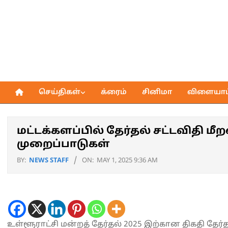
Skip
to
content
செய்திகள்
க்ரைம்
சினிமா
விளையாட்
Primary
Navigation
Menu
மட்டக்களப்பில் தேர்தல் சட்டவிதி மீ
முறைப்பாடுகள்
BY:
NEWS STAFF
ON:
MAY 1, 2025 9:36 AM
உள்ளூராட்சி மன்றத் தேர்தல் 2025 இற்கான திகதி தே