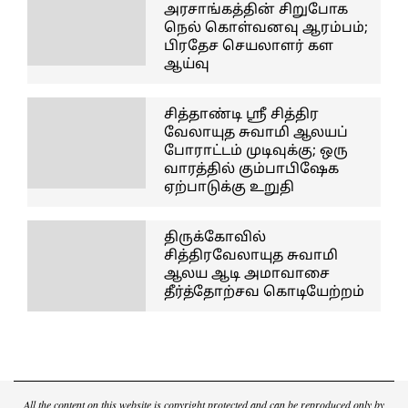
அரசாங்கத்தின் சிறுபோக
நெல் கொள்வனவு ஆரம்பம்;
பிரதேச செயலாளர் கள
ஆய்வு
சித்தாண்டி ஸ்ரீ சித்திர
வேலாயுத சுவாமி ஆலயப்
போராட்டம் முடிவுக்கு; ஒரு
வாரத்தில் கும்பாபிஷேக
ஏற்பாடுக்கு உறுதி
திருக்கோவில்
சித்திரவேலாயுத சுவாமி
ஆலய ஆடி அமாவாசை
தீர்த்தோற்சவ கொடியேற்றம்
All the content on this website is copyright protected and can be reproduced only by