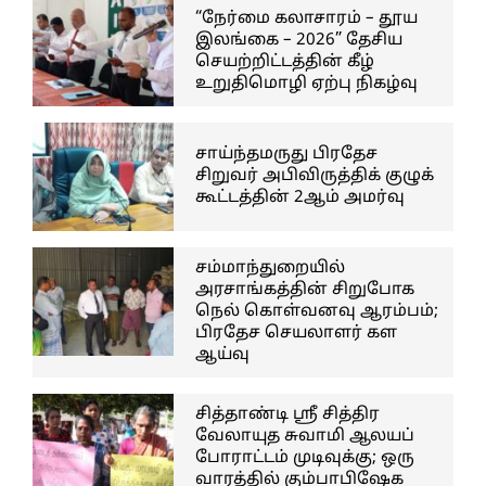
“நேர்மை கலாசாரம் – தூய
இலங்கை – 2026” தேசிய
செயற்றிட்டத்தின் கீழ்
உறுதிமொழி ஏற்பு நிகழ்வு
சாய்ந்தமருது பிரதேச
சிறுவர் அபிவிருத்திக் குழுக்
கூட்டத்தின் 2ஆம் அமர்வு
சம்மாந்துறையில்
அரசாங்கத்தின் சிறுபோக
நெல் கொள்வனவு ஆரம்பம்;
பிரதேச செயலாளர் கள
ஆய்வு
சித்தாண்டி ஸ்ரீ சித்திர
வேலாயுத சுவாமி ஆலயப்
போராட்டம் முடிவுக்கு; ஒரு
வாரத்தில் கும்பாபிஷேக