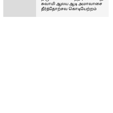
சுவாமி ஆலய ஆடி அமாவாசை
தீர்த்தோற்சவ கொடியேற்றம்