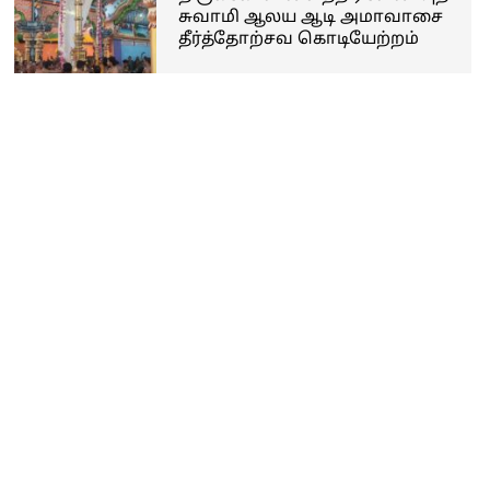
சுவாமி ஆலய ஆடி அமாவாசை
தீர்த்தோற்சவ கொடியேற்றம்