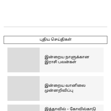
2025-
05-
புதிய செய்திகள்
08
இன்றைய நாளுக்கான
இராசி பலன்கள்
இன்றைய வானிலை
முன்னறிவிப்பு
இத்தாவில் – கோவில்காடு