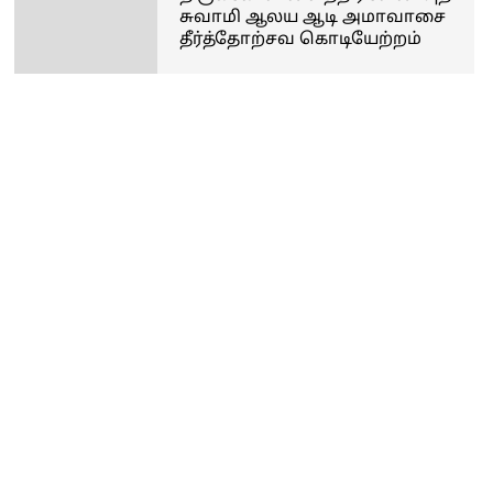
சுவாமி ஆலய ஆடி அமாவாசை
தீர்த்தோற்சவ கொடியேற்றம்