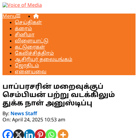
Skip
to
Voice
Primary
Menu
content
of
Navigation
செய்திகள்
Media
Menu
க்ரைம்
சினிமா
விளையாட்டு
கட்டுரைகள்
கேலிச்சித்திரம்
ஆசிரியர் தலையங்கம்
ஜோதிடம்
ஏனையவை
பாப்பரசரின் மறைவுக்குப்
செம்பியன் பற்று வடக்கிலும்
துக்க நாள் அனுஸ்டிப்பு
By:
News Staff
On:
April 24, 2025 10:53 am