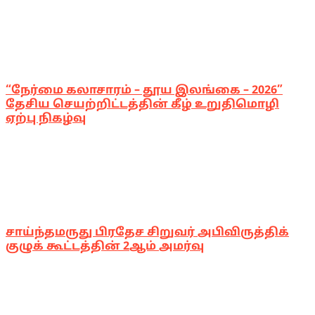
“நேர்மை கலாசாரம் – தூய இலங்கை – 2026”
தேசிய செயற்றிட்டத்தின் கீழ் உறுதிமொழி
ஏற்பு நிகழ்வு
சாய்ந்தமருது பிரதேச சிறுவர் அபிவிருத்திக்
குழுக் கூட்டத்தின் 2ஆம் அமர்வு