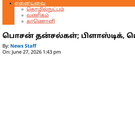
ஏனையவை
தொழில்நுட்பம்
வணிகம்
காணொளி
பொசன் தன்சல்கள்; பிளாஸ்டிக், ப
By:
News Staff
On:
June 27, 2026 1:43 pm