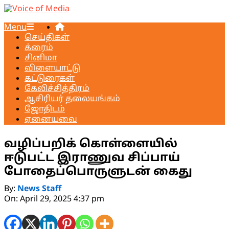
Skip
to
Voice
Primary
Menu
content
of
Navigation
செய்திகள்
Media
Menu
க்ரைம்
சினிமா
விளையாட்டு
கட்டுரைகள்
கேலிச்சித்திரம்
ஆசிரியர் தலையங்கம்
ஜோதிடம்
ஏனையவை
வழிப்பறிக் கொள்ளையில்
ஈடுபட்ட இராணுவ சிப்பாய்
போதைப்பொருளுடன் கைது
By:
News Staff
On:
April 29, 2025 4:37 pm