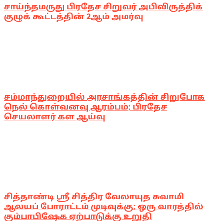
சாய்ந்தமருது பிரதேச சிறுவர் அபிவிருத்திக்
குழுக் கூட்டத்தின் 2ஆம் அமர்வு
சம்மாந்துறையில் அரசாங்கத்தின் சிறுபோக
நெல் கொள்வனவு ஆரம்பம்; பிரதேச
செயலாளர் கள ஆய்வு
சித்தாண்டி ஸ்ரீ சித்திர வேலாயுத சுவாமி
ஆலயப் போராட்டம் முடிவுக்கு; ஒரு வாரத்தில்
கும்பாபிஷேக ஏற்பாடுக்கு உறுதி